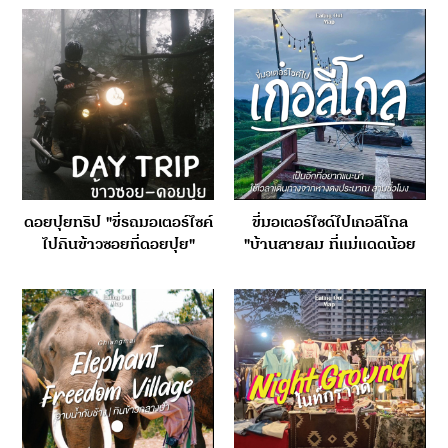
แม่สะเรียง – ฮอด” เส้นทาง
รีบเสมอไป แค่บินตรงจาก
แห่งภูเขา วิวสุดสายตา และ
เชียงใหม่เพียงชั่วโมงนิด ๆ
รสชาติของการเดินทาง
ก็ได้มาสัมผัสทะเล หาดทราย
ซีฟู้ด วิถีท้องถิ่น และการพัก
ผ่อนแบบหรูหราในที่เดียว
หัวหิน–ปราณบุรีจึงไม่ใช่แค่
จุดหมายปลายทาง แต่เป็น
ประสบการณ์ ที่ผสมผสาน
ความสงบ หรูหรา และวิถีชีวิต
จริง ๆ ของผู้คน
ดอยปุยทริป "ขี่รถมอเตอร์ไซค์
ขี่มอเตอร์ไซด์ไปเกอลีโกล
ไปกินข้าวซอยที่ดอยปุย"
"บ้านสายลม ที่แม่แดดน้อย
อำเภอกัลยาณิวัฒนา"