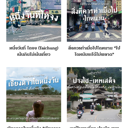
หนึ่งวันที่ ไถจง (Taichung)
สิ่งควรทำเมื่อไปไถหนาน "ไป
เน้นกินไม่เน้นเที่ยว
ไถหนันจะได้ไม่พลาด"