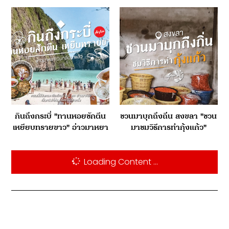
กินถึงกระบี่ "ทานหอยชักตีน
ชวนมาบุกถึงถิ่น สงขลา "ชวน
เหยียบทรายขาว" อ่าวมาหยา
มาชมวิธีการทำกุ้งแก้ว"
ฉลามกลับมาแล้ว
Loading Content ...