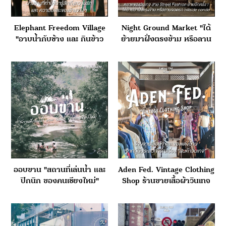
Elephant Freedom Village
Night Ground Market "ได้
"อาบน้ำกับช้าง และ กินข้าว
ย้ายมาฝั่งตรงข้าม หรือลาน
กลางป่า"
จอดรถ Hillside Condo"
ออบขาน "สถานที่เล่นน้ำ และ
Aden Fed. Vintage Clothing
ปิกนิก ของคนเชียงใหม่"
Shop ร้านขายเสื้อผ้าวินเทจ
และ ของแต่งบ้าน