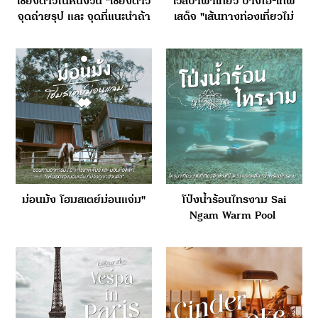
เชียงดาวในหนึ่งวัน "เชียงดาว
เวสป้าพาเที่ยว ปางไฮ-เทพ
จุดถ่ายรุป และ จุดที่แนะนำถ้า
เสด็จ "เส้นทางท่องเที่ยวไม่
มีโอกาสไปเชียงดาว"
ไกลจากแม่กำปอง"
ม่อนม้ง โฮมสเตย์ม่อนแจ่ม"
โป่งน้ำร้อนไทรงาม Sai
Ngam Warm Pool