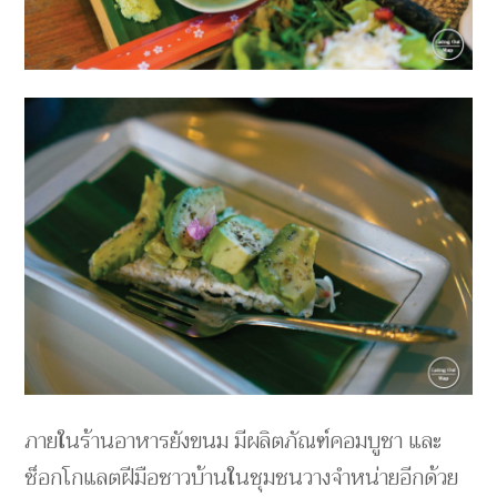
ภายในร้านอาหารยังขนม มีผลิตภัณฑ์คอมบูชา และ
ช็อกโกแลตฝีมือชาวบ้านในชุมชนวางจำหน่ายอีกด้วย