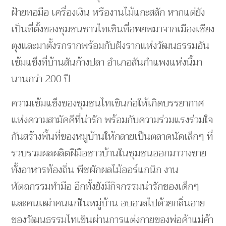
ฝ้ายทอมือ เครื่องเงิน หรืองานไม้แกะสลัก หากแต่ยัง
เป็นที่ตั้งของชุมชนชาวไทเขินที่อพยพมาจากเมืองเชียง
ตุงและมาตั้งรกรากพร้อมกับฝังรากแห่งวัฒนธรรมอัน
เข้มแข็งที่บ้านสันก้างปลา อำเภอสันกำแพงแห่งนี้มา
นานกว่า 200 ปี
ความเข้มแข็งของชุมชนไทเขินก่อให้เกิดบรรยากาศ
แห่งความสามัคคีที่น่ารัก พร้อมกับความร่วมแรงร่วมใจ
กันสร้างพื้นที่ของหมูบ้านให้กลายเป็นตลาดนัดเล็กๆ ที่
รวบรวมผลผลิตฝีมือชาวบ้านในชุมชนออกมาวางขาย
ทั้งอาหารท้องถิ่น พืชผักผลไม้ออร์แกนิก งาน
หัตถกรรมทำมือ อีกทั้งยังมีกิจกรรมน่ารักของเด็กๆ
และคนเฒ่าคนแก่ในหมู่บ้าน อบอวลไปด้วยกลิ่นอาย
ของวัฒนธรรมไทเขินผ่านการแต่งกายของพ่อค้าแม่ค้า