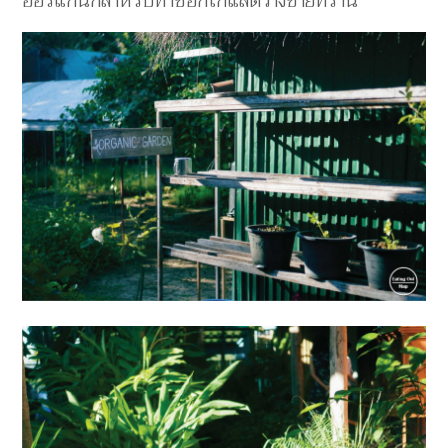
ออร์แกนิกสำหรับทำช็อกโกแลตวางขายที่ร้าน