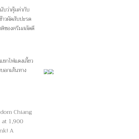
บว่าคุ้มค่ากับ
งข้าวผัดสับปะรด
ติของครีมสลัดดี
ากแยกไฟแดงเลี้ยว
ายบอกเส้นทาง
ngdom Chiang
 at 1,900
ink! A