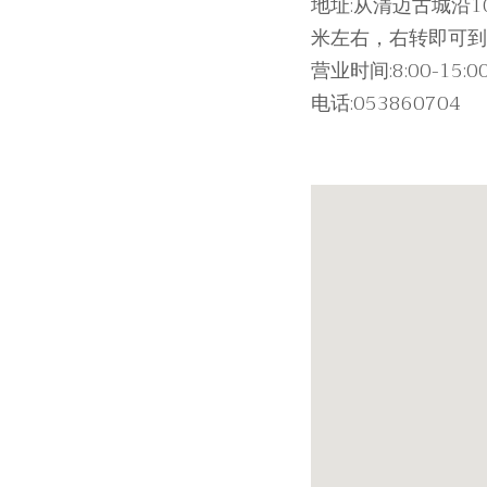
地址:从清迈古城沿
米左右，右转即可到
营业时间:8:00-15:
电话:053860704