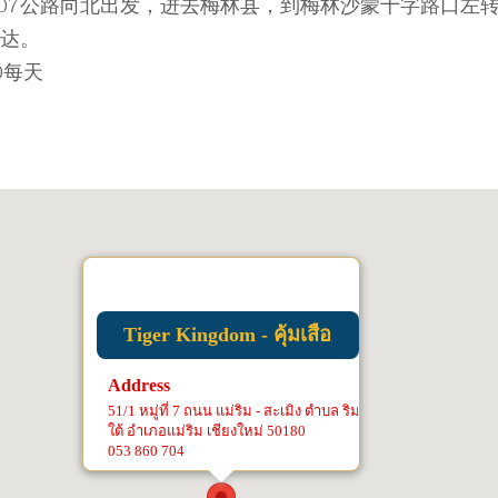
107公路向北出发，进去梅林县，到梅林沙蒙十字路口左转
达。
00每天
Tiger Kingdom - คุ้มเสือ
Address
51/1 หมู่ที่ 7 ถนน แม่ริม - สะเมิง ตำบล ริม
ใต้ อำเภอแม่ริม เชียงใหม่ 50180
053 860 704