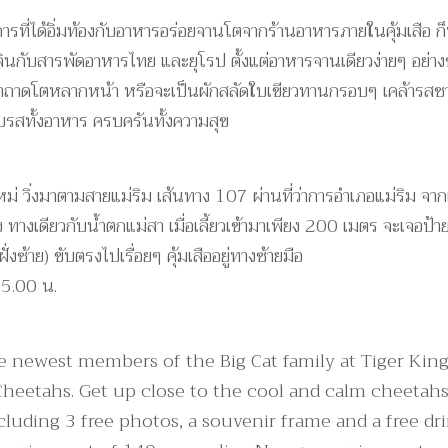
รที่ได้อิ่มท้องกับอาหารอร่อยจานโตจากร้านอาหารภายในคุ้มเสือ ก็นั
เพลินกับสารพัดอาหารไทย และยุโรป ตั้งแต่อาหารจานเดียวง่ายๆ อย่า
ซ่าถาดโตหลากหน้า หรือจะเป็นผักสลัดใบเขียวทานกรอบๆ เคล้ารสชา
บรสทั้งอาหาร ครบครันทั้งความสุข
งใหม่ วิ่งมาตามสายแม่ริม เส้นทาง 107 ผ่านที่ว่าการอำเภอแม่ริม จ
ิง ทางเดียวกับน้ำตกแม่สา เมื่อเลี้ยวเข้ามาเพียง 200 เมตร จะเจอป้
ซ้าย) ขับตรงไปเรื่อยๆ คุ้มเสืออยู่ทางซ้ายมือ
15.00 น.
e newest members of the Big Cat family at Tiger Ki
heetahs. Get up close to the cool and calm cheetahs
luding 3 free photos, a souvenir frame and a free dr