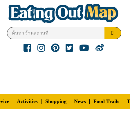
vice
Activities
Shopping
News
Food Trails
T